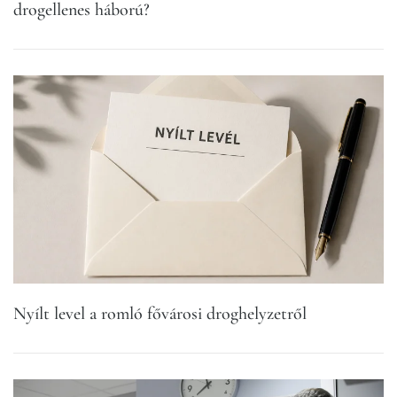
drogellenes háború?
Nyílt level a romló fővárosi droghelyzetről