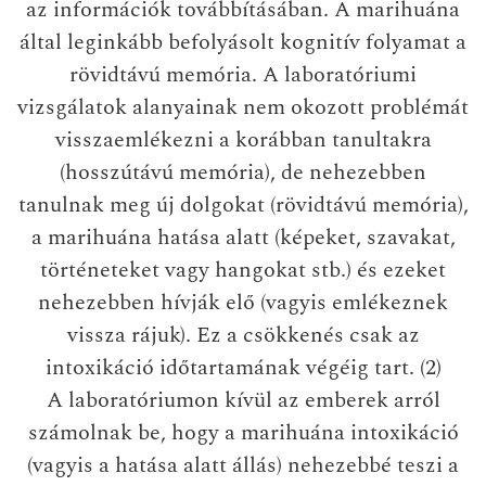
az információk továbbításában. A marihuána
által leginkább befolyásolt kognitív folyamat a
rövidtávú memória. A laboratóriumi
vizsgálatok alanyainak nem okozott problémát
visszaemlékezni a korábban tanultakra
(hosszútávú memória), de nehezebben
tanulnak meg új dolgokat (rövidtávú memória),
a marihuána hatása alatt (képeket, szavakat,
történeteket vagy hangokat stb.) és ezeket
nehezebben hívják elő (vagyis emlékeznek
vissza rájuk). Ez a csökkenés csak az
intoxikáció időtartamának végéig tart. (2)
A laboratóriumon kívül az emberek arról
számolnak be, hogy a marihuána intoxikáció
(vagyis a hatása alatt állás) nehezebbé teszi a