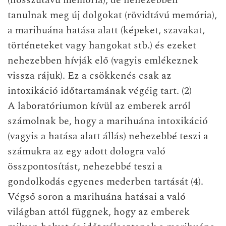
(hosszútávú memória), de nehezebben
tanulnak meg új dolgokat (rövidtávú memória),
a marihuána hatása alatt (képeket, szavakat,
történeteket vagy hangokat stb.) és ezeket
nehezebben hívják elő (vagyis emlékeznek
vissza rájuk). Ez a csökkenés csak az
intoxikáció időtartamának végéig tart. (2)
A laboratóriumon kívül az emberek arról
számolnak be, hogy a marihuána intoxikáció
(vagyis a hatása alatt állás) nehezebbé teszi a
számukra az egy adott dologra való
összpontosítást, nehezebbé teszi a
gondolkodás egyenes mederben tartását (4).
Végső soron a marihuána hatásai a való
világban attól függnek, hogy az emberek