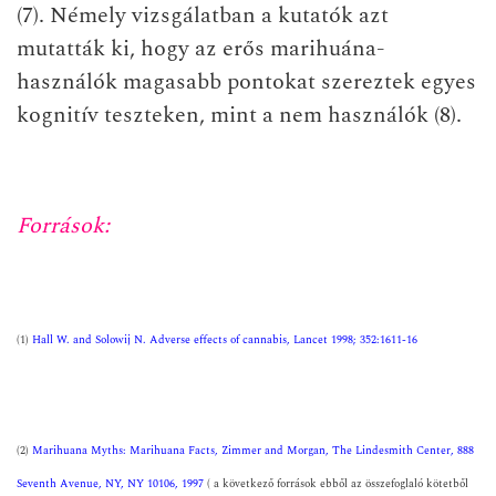
(7). Némely vizsgálatban a kutatók azt
mutatták ki, hogy az erős marihuána-
használók magasabb pontokat szereztek egyes
kognitív teszteken, mint a nem használók (8).
Források:
(1)
Hall W. and Solowij N. Adverse effects of cannabis, Lancet 1998; 352:1611-16
(2)
Marihuana Myths: Marihuana Facts, Zimmer and Morgan, The Lindesmith Center, 888
Seventh Avenue, NY, NY 10106, 1997
( a következő források ebből az összefoglaló kötetből