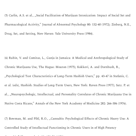
(5) Carlin, A.S. et al., „Social Facilitation of Marijuan Intoxication: Impact of Social Set and
Pharmacological Activity,” Journal of Abnormal Psychology 80: 132-40 (1972); Zinberg, N.E.,
Drug, Set, and Setting, New Haven: Yale University Press (1984).
(6) Rubin, V. and Comitas, L., Ganja in Jamaica: A Medical and Anthropological Study of
Chronic Marijuana Use, The Hague: Mouton (1975); Kokkevi, A. and Dornbush, R.,
„Psychological Test Characteristics of Long-Term Hashish Users,” pp. 43-47 in Stefanis, C.
et al. (eds), Hashish: Studies of Long-Term Users, New York: Raven Press (1977); Satz. P. et
al., „Neuropsychologic, Intellectual, and Personality Correlates of Chronic Marijuana Use in
Native Costa Ricans,” Annals of the New York Academy of Medicine 282: 266-306 (1976).
(7) Bowman, M. and Pihl, R.O., „Cannabis: Psychological Effects of Chronic Heavy Use: A
Controlled Study of Intellectual Functioning in Chronic Users in of High Potency