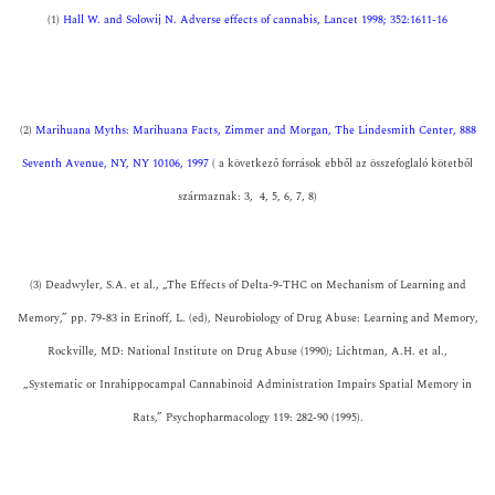
(1)
Hall W. and Solowij N. Adverse effects of cannabis, Lancet 1998; 352:1611-16
(2)
Marihuana Myths: Marihuana Facts, Zimmer and Morgan, The Lindesmith Center, 888
Seventh Avenue, NY, NY 10106, 1997
( a következő források ebből az összefoglaló kötetből
származnak: 3, 4, 5, 6, 7, 8)
(3) Deadwyler, S.A. et al., „The Effects of Delta-9-THC on Mechanism of Learning and
Memory,” pp. 79-83 in Erinoff, L. (ed), Neurobiology of Drug Abuse: Learning and Memory,
Rockville, MD: National Institute on Drug Abuse (1990); Lichtman, A.H. et al.,
„Systematic or Inrahippocampal Cannabinoid Administration Impairs Spatial Memory in
Rats,” Psychopharmacology 119: 282-90 (1995).