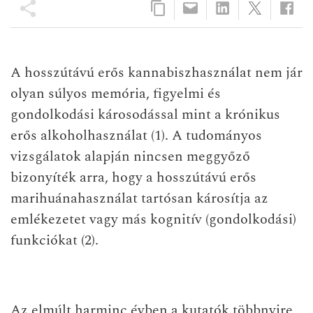
A hosszútávú erős kannabiszhasználat nem jár
olyan súlyos memória, figyelmi és
gondolkodási károsodással mint a krónikus
erős alkoholhasználat (1). A tudományos
vizsgálatok alapján nincsen meggyőző
bizonyíték arra, hogy a hosszútávú erős
marihuánahasználat tartósan károsítja az
emlékezetet vagy más kognitív (gondolkodási)
funkciókat (2).
Az elmúlt harminc évben a kutatók többnyire