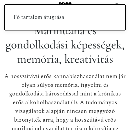
Fő tartalom átugrása
Marihuána és
gondolkodási képességek,
memória, kreativitás
A hosszútávú erős kannabiszhasználat nem jár
olyan súlyos memória, figyelmi és
gondolkodási károsodással mint a krónikus
erős alkoholhasználat (1). A tudományos
vizsgálatok alapján nincsen meggyőző
bizonyíték arra, hogy a hosszútávú erős
marihuánahasználat tartósan károsítja az