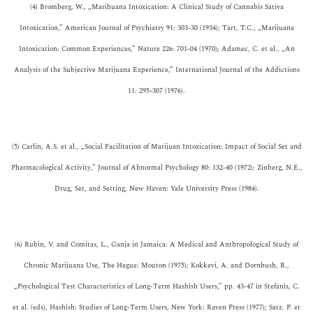
(4) Bromberg, W., „Marihuana Intoxication: A Clinical Study of Cannabis Sativa
Intoxication,” American Journal of Psychiatry 91: 303-30 (1934); Tart, T.C., „Marijuana
Intoxication: Common Experiences,” Nature 226: 701-04 (1970); Adamec, C. et al., „An
Analysis of the Subjective Marijuana Experience,” International Journal of the Addictions
11: 295-307 (1976).
(5) Carlin, A.S. et al., „Social Facilitation of Marijuan Intoxication: Impact of Social Set and
Pharmacological Activity,” Journal of Abnormal Psychology 80: 132-40 (1972); Zinberg, N.E.,
Drug, Set, and Setting, New Haven: Yale University Press (1984).
(6) Rubin, V. and Comitas, L., Ganja in Jamaica: A Medical and Anthropological Study of
Chronic Marijuana Use, The Hague: Mouton (1975); Kokkevi, A. and Dornbush, R.,
„Psychological Test Characteristics of Long-Term Hashish Users,” pp. 43-47 in Stefanis, C.
et al. (eds), Hashish: Studies of Long-Term Users, New York: Raven Press (1977); Satz. P. et