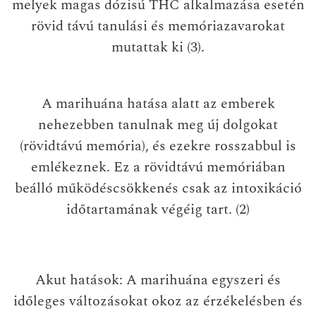
melyek magas dózisú THC alkalmazása esetén
rövid távú tanulási és memóriazavarokat
mutattak ki (3).
A marihuána hatása alatt az emberek
nehezebben tanulnak meg új dolgokat
(rövidtávú memória), és ezekre rosszabbul is
emlékeznek. Ez a rövidtávú memóriában
beálló működéscsökkenés csak az intoxikáció
időtartamának végéig tart. (2)
Akut hatások
: A marihuána egyszeri és
időleges változásokat okoz az érzékelésben és