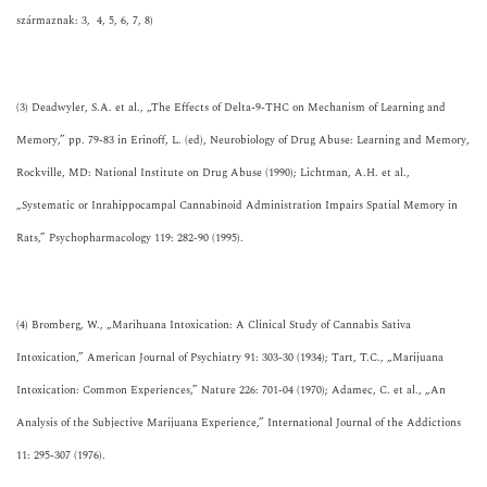
származnak: 3, 4, 5, 6, 7, 8)
(3) Deadwyler, S.A. et al., „The Effects of Delta-9-THC on Mechanism of Learning and
Memory,” pp. 79-83 in Erinoff, L. (ed), Neurobiology of Drug Abuse: Learning and Memory,
Rockville, MD: National Institute on Drug Abuse (1990); Lichtman, A.H. et al.,
„Systematic or Inrahippocampal Cannabinoid Administration Impairs Spatial Memory in
Rats,” Psychopharmacology 119: 282-90 (1995).
(4) Bromberg, W., „Marihuana Intoxication: A Clinical Study of Cannabis Sativa
Intoxication,” American Journal of Psychiatry 91: 303-30 (1934); Tart, T.C., „Marijuana
Intoxication: Common Experiences,” Nature 226: 701-04 (1970); Adamec, C. et al., „An
Analysis of the Subjective Marijuana Experience,” International Journal of the Addictions
11: 295-307 (1976).