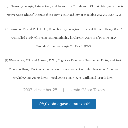
al., „Neuropsychologic, Intellectual, and Personality Correlates of Chronic Marijuana Use in
Native Costa Ricans,” Annals of the New York Academy of Medicine 282: 266-306 (1976).
(7) Bowman, M. and Pihl, R.O., „Cannabis: Psychological Effects of Chronic Heavy Use: A
Controlled Study of Intellectual Functioning in Chronic Users in of High Potency
Cannabis,” Pharmacologia 29: 159-70 (1973).
(8) Weckowicz, T.E. and Janssen, D.V., „Cognitive Functions, Personality Traits, and Social
Values in Heavy Marijuana Smokers and Nonsmokers Controls,” Journal of Abnormal
Psychology 81: 264-69 (1973); Weckowicz et al. (1977); Carlin and Trupin (1977).
2007. december 25.
|
István Gábor Takács
Kérjük támogasd a munkánk!