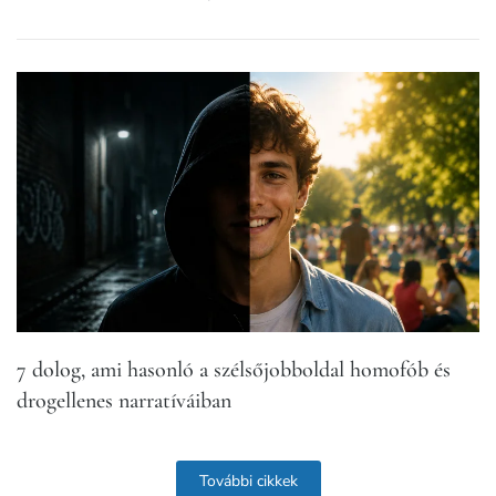
7 dolog, ami hasonló a szélsőjobboldal homofób és
drogellenes narratíváiban
További cikkek