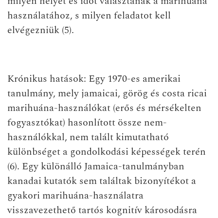
milyen helyet és időt választanak a marihuána
használatához, s milyen feladatot kell
elvégezniük (5).
Krónikus hatások
: Egy 1970-es amerikai
tanulmány, mely jamaicai, görög és costa ricai
marihuána-használókat (erős és mérsékelten
fogyasztókat) hasonlított össze nem-
használókkal, nem talált kimutatható
különbséget a gondolkodási képességek terén
(6). Egy különálló Jamaica-tanulmányban
kanadai kutatók sem találtak bizonyítékot a
gyakori marihuána-használatra
visszavezethető tartós kognitív károsodásra