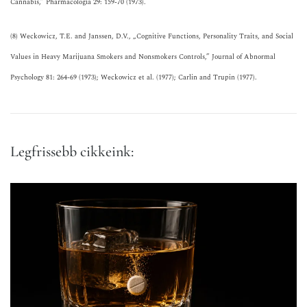
Cannabis,” Pharmacologia 29: 159-70 (1973).
(8) Weckowicz, T.E. and Janssen, D.V., „Cognitive Functions, Personality Traits, and Social
Values in Heavy Marijuana Smokers and Nonsmokers Controls,” Journal of Abnormal
Psychology 81: 264-69 (1973); Weckowicz et al. (1977); Carlin and Trupin (1977).
Legfrissebb cikkeink: