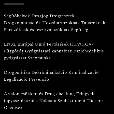
Segítőhelyek
Drogjog
Drogtesztek
Drogkombinációk
Hozzátartozóknak
Tanároknak
Partizóknak és fesztiválozóknak
Segítség
ENSZ
Európai Unió
Fertőzések (HIV/HCV)
Függőség
Gyógyászati kannabisz
Pszichedelikus
gyógyászat
Szexmunka
Drogpolitika
Dekriminalizáció
Kriminalizáció
Legalizáció
Prevenció
Ártalomcsökkentés
Drug checking
Felügyelt
fogyasztói szoba
Naloxon
Szubsztitúció
Tűcsere
Chemsex