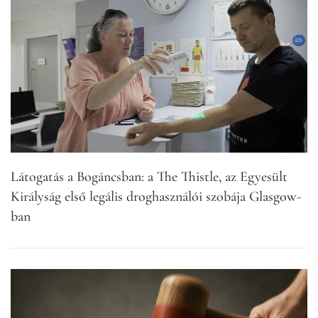
Látogatás a Bogáncsban: a The Thistle, az Egyesült
Királyság első legális droghasználói szobája Glasgow-
ban