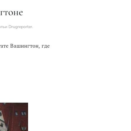
гтоне
атьи Drugreporter
.
ате Вашингтон, где