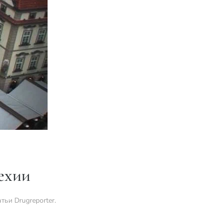
ехии
атьи Drugreporter
.