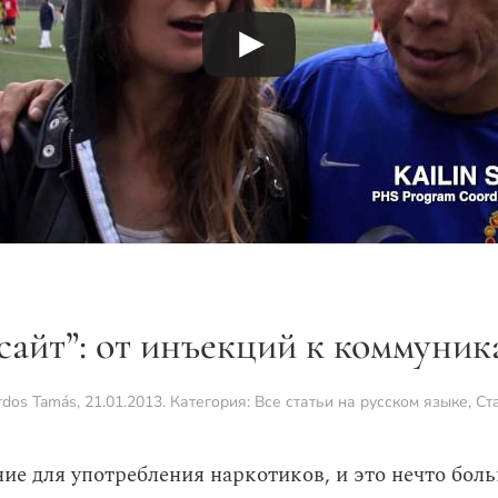
сайт”: от инъекций к коммуник
rdos Tamás
,
21.01.2013
. Категория:
Все статьи на русском языке
,
Ст
е для употребления наркотиков, и это нечто бол