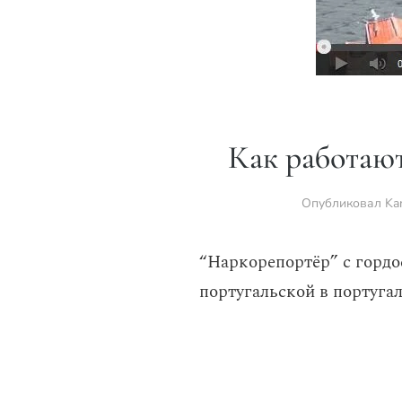
Как работают
Опубликовал
Ka
“Наркорепортёр” с гордо
португальской в португа