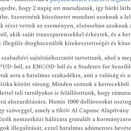
edte, hogy 2 napig ott maradjanak, így bárki látha
etbe. Szeretnénk köszönetet mondani azoknak a le
ik részt vettek az eseményen, elsősorban azoknak
ól, akik saját transzparensekkel érkeztek, és a ke
 illegális droghasználók kirekesztettségét és kitas
szabadtéri sajtótájékoztatót tartottunk, ahol a me
PUD-ból, az ENCOD-ból és a Students for Sensibl
ttak arra a hatalmas szakadékra, ami a valóság és 
litika között tátong. Minden szónok a ketrecekből a
ettel teli tartályokat is felállítottunk, hogy rámut
rú abszurditására. Hamis 1000 dollárosokat oszto
gy szöveggel, amely a fiktív Al Capone Alapítvány 
özők nemzetközi hálózata gratulált a kormányzat
gok illegalitását, ezzel hatalmas adómentes bevéte