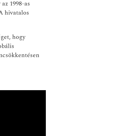
 az 1998-as
A hivatalos
éget, hogy
obális
omcsökkentésen