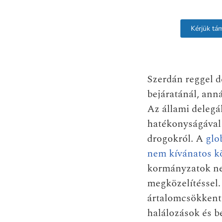
Kérjük tá
Szerdán reggel d
bejáratánál, anná
Az állami delegá
hatékonyságával 
drogokról. A
glo
nem kívánatos k
kormányzatok ne
megközelítéssel.
ártalomcsökkenté
halálozások és 