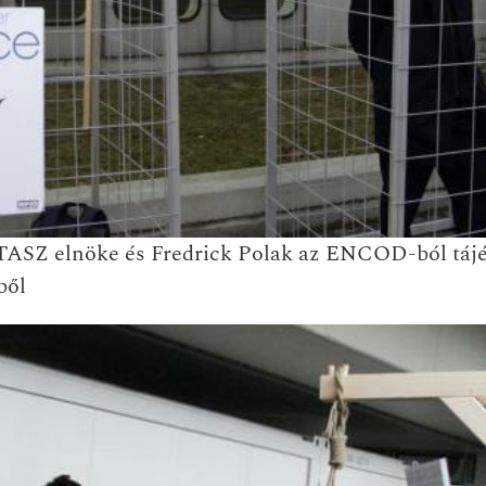
 TASZ elnöke és Fredrick Polak az ENCOD-ból tájé
ből