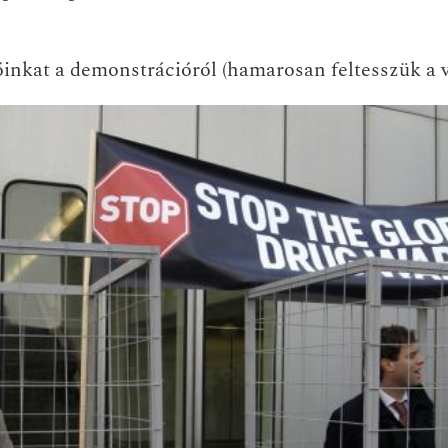
inkat a demonstrációról (
hamarosan feltesszük a v