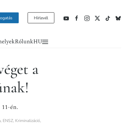
ogatás
Hírlevél
helyek
Rólunk
HU
éget a
únak!
 11-én.
a
,
ENSZ
,
Kriminalizáció
,