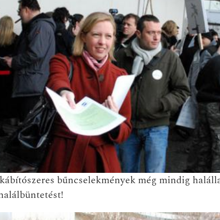
 kábítószeres bűncselekmények még mindig haláll
halálbüntetést!