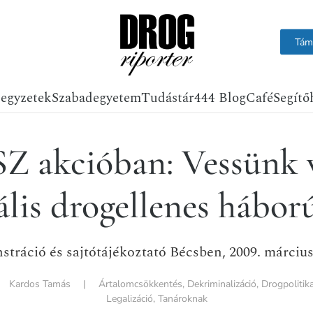
Tám
jegyzetek
Szabadegyetem
Tudástár
444 Blog
Café
Segítő
Z akcióban: Vessünk v
ális drogellenes hábor
tráció és sajtótájékoztató Bécsben, 2009. március
|
Kardos Tamás
|
Ártalomcsökkentés
,
Dekriminalizáció
,
Drogpolitik
Legalizáció
,
Tanároknak