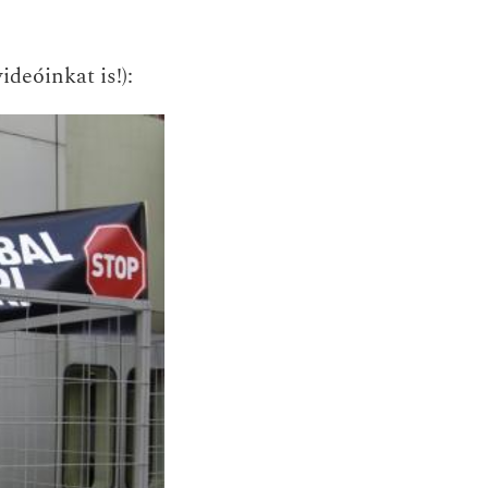
ideóinkat is
!):