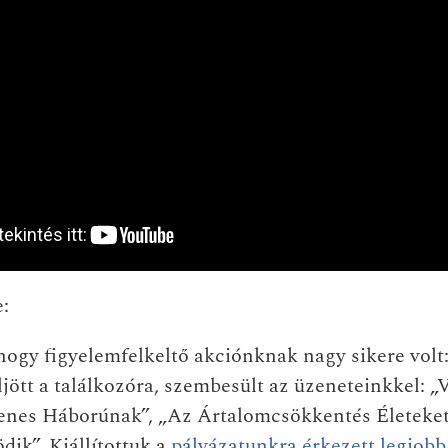
:
ogy figyelemfelkeltő akciónknak nagy sikere volt
eljött a találkozóra, szembesült az üzeneteinkkel: 
lenes Háborúnak”, „Az Ártalomcsökkentés Életeke
ik”. Kiállítottuk a
pályázatunkra érkezett legjobb