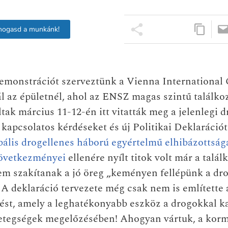
mogasd a munkánk!
emonstrációt szerveztünk a Vienna International
l az épületnél, ahol az ENSZ magas szintű találkoz
ltak március 11-12-én itt vitatták meg a jelenlegi 
kapcsolatos kérdéseket és új Politikai Deklarációt
bális drogellenes háború egyértelmű elhibázottsága
övetkezményei
ellenére nyílt titok volt már a talál
m szakítanak a jó öreg „keményen fellépünk a dro
 A deklaráció tervezete még csak nem is említette 
st, amely a leghatékonyabb eszköz a drogokkal k
betegségek megelőzésében! Ahogyan vártuk, a korm