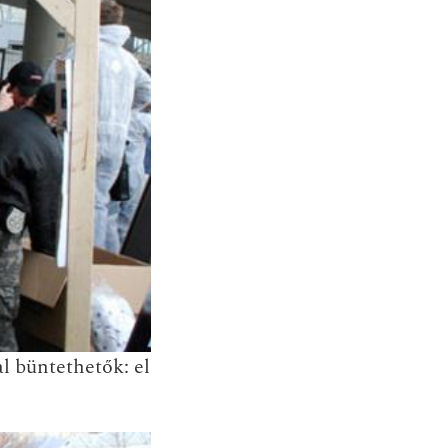
al büntethetők
:
el