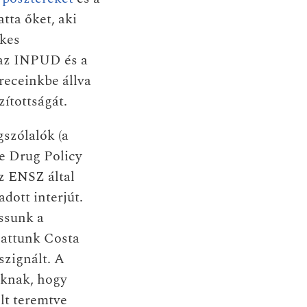
tta őket, aki
lkes
 az INPUD és a
treceinkbe állva
zítottságát.
gszólalók (a
e Drug Policy
az ENSZ által
dott interjút.
assunk a
gattunk Costa
szignált. A
oknak, hogy
lt teremtve