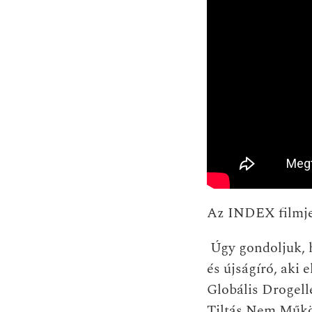
Az INDEX filmje
Úgy gondoljuk, h
és újságíró, aki 
Globális Drogel
Tiltás Nem Működ