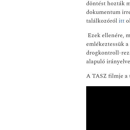
döntést hozták m
dokumentum irrea
találkozóról
itt
ol
Ezek ellenére, m
emlékeztessük a 
drogkontroll-re
alapuló irányelv
A TASZ filmje a 