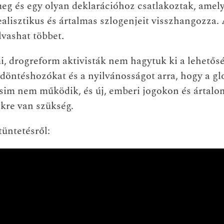
eg és egy olyan deklarációhoz csatlakoztak, amely
lisztikus és ártalmas szlogenjeit visszhangozza. 
vashat többet.
i, drogreform aktivisták nem hagytuk ki a lehetős
döntéshozókat és a nyilvánosságot arra, hogy a gl
zsim nem működik, és új, emberi jogokon és ártal
ekre van szükség.
tüntetésről: