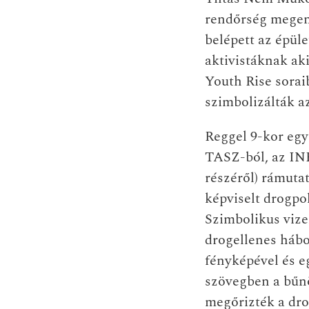
rendőrség megeng
belépett az épül
aktivistáknak ak
Youth Rise soraib
szimbolizálták az
Reggel 9-kor egy 
TASZ-ból, az IN
részéről) rámuta
képviselt drogpo
Szimbolikus vizel
drogellenes hábo
fényképével és e
szövegben a bűn
megőrizték a dro