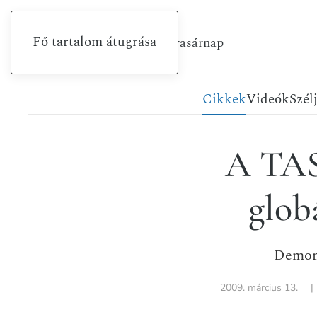
Fő tartalom átugrása
2026. augusztus 9., vasárnap
Cikkek
Videók
Szél
A TAS
glob
Demons
2009. március 13.