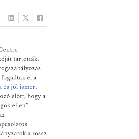
 Centre
óját tartották.
drogszabályozás
 fogadtak el a
 és jól ismert
kozó előtt, hogy a
gok ellen”
az
apcsolatos
ányzatok a rossz