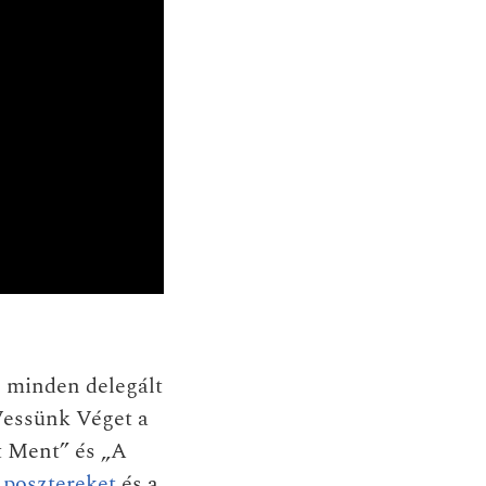
: minden delegált
„Vessünk Véget a
t Ment” és „A
 posztereket
és a