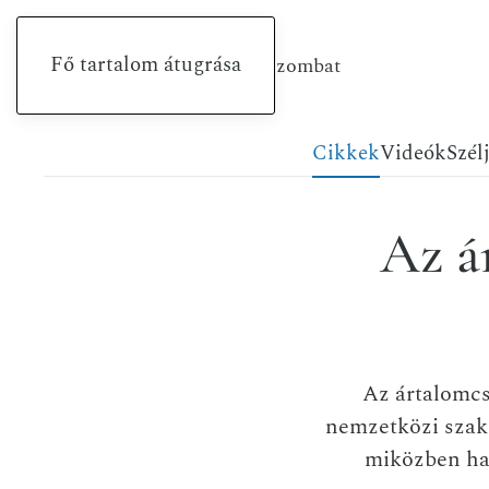
Fő tartalom átugrása
2026. augusztus 8., szombat
Cikkek
Videók
Szél
Az á
Az ártalomcs
nemzetközi szaké
miközben h