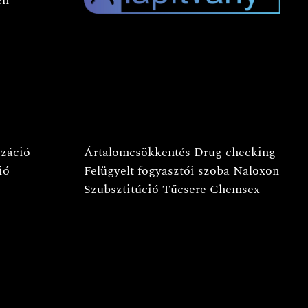
en
izáció
Ártalomcsökkentés
Drug checking
ió
Felügyelt fogyasztói szoba
Naloxon
Szubsztitúció
Tűcsere
Chemsex