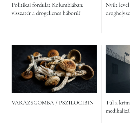
Politikai fordulat Kolumbiában:
Nyílt level
visszatér a drogellenes háború?
droghelyze
VARÁZSGOMBA / PSZILOCIBIN
Túl a krimi
medikalizá