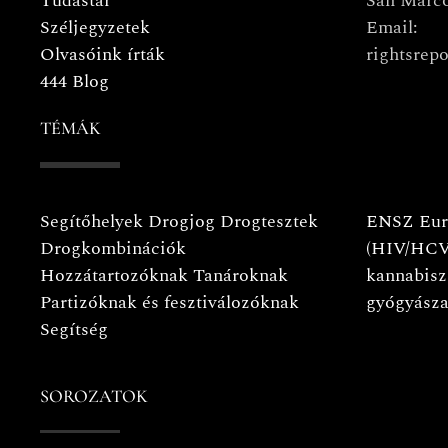
Tudástár
San Marco
Széljegyzetek
Email:
Olvasóink írták
rightsrepo
444 Blog
TÉMÁK
Segítőhelyek
Drogjog
Drogtesztek
ENSZ
Eur
Drogkombinációk
(HIV/HCV
Hozzátartozóknak
Tanároknak
kannabisz
Partizóknak és fesztiválozóknak
gyógyásza
Segítség
SOROZATOK