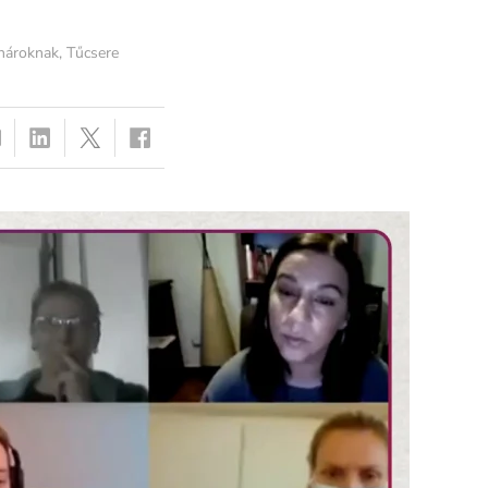
nároknak
,
Tűcsere