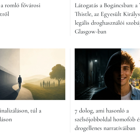
 a romló fővárosi
Látogatás a Bogáncsban: a
tről
Thistle, az Egyesült Királys
legális droghasználói szobá
Glasgow-ban
nalizáláson, túl a
7 dolog, ami hasonló a
láson
szélsőjobboldal homofób é
drogellenes narratíváiban