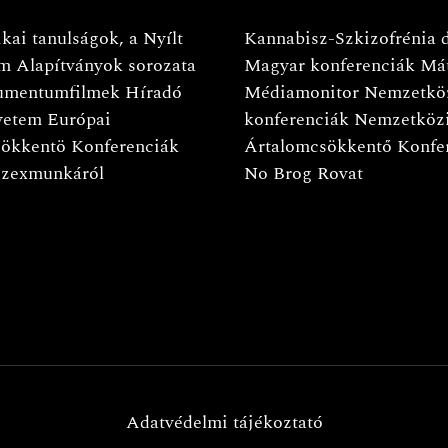
kai tanulságok, a Nyílt
Kannabisz-Szkizofrénia 
m Alapítványok sorozata
Magyar konferenciák
Má
mentumfilmek
Híradó
Médiamonitor
Nemzetkö
yetem
Európai
konferenciák
Nemzetköz
ökkentö Konferenciák
Ártalomcsökkentő Konfe
szexmunkáról
No Brog Rovat
Adatvédelmi tájékoztató