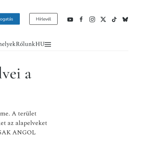
ogatás
Hírlevél
helyek
Rólunk
HU
vei a
me. A terület
et az alapelveket
 CSAK ANGOL