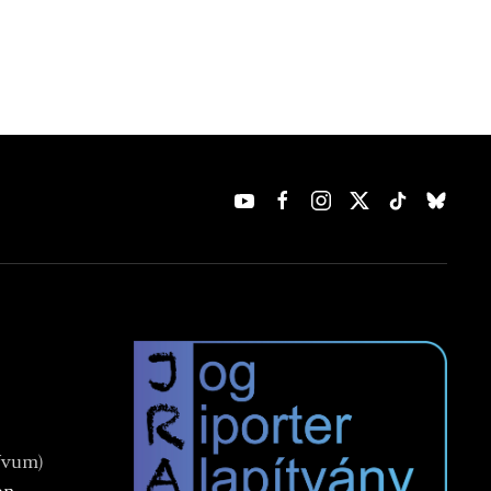
ívum)