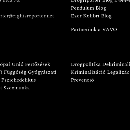
 utca 70.
Drogriporter Blog a 444-
Pendulum Blog
rter@rightsreporter.net
Ezer Kolibri Blog
Partnerünk a VAVO
ópai Unió
Fertőzések
Drogpolitika
Dekriminal
)
Függőség
Gyógyászati
Kriminalizáció
Legalizác
Pszichedelikus
Prevenció
t
Szexmunka