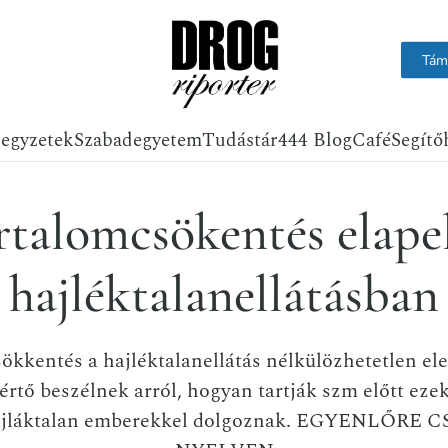
Tám
jegyzetek
Szabadegyetem
Tudástár
444 Blog
Café
Segítő
rtalomcsökentés elapel
hajléktalanellátásban
ökkentés a hajléktalanellátás nélkülözhetetlen ele
rtő beszélnek arról, hogyan tartják szm előtt ezek
ajláktalan emberekkel dolgoznak. EGYENLŐRE