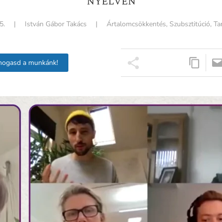
NYELVEN
5.
|
István Gábor Takács
|
Ártalomcsökkentés
,
Szubsztitúció
,
Ta
mogasd a munkánk!