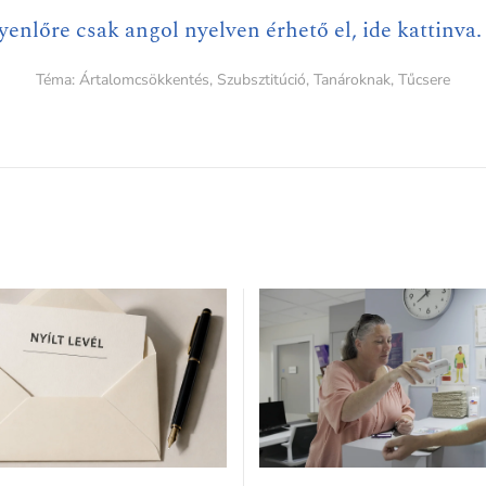
yenlőre csak angol nyelven érhető el, ide kattinva.
Téma:
Ártalomcsökkentés
,
Szubsztitúció
,
Tanároknak
,
Tűcsere