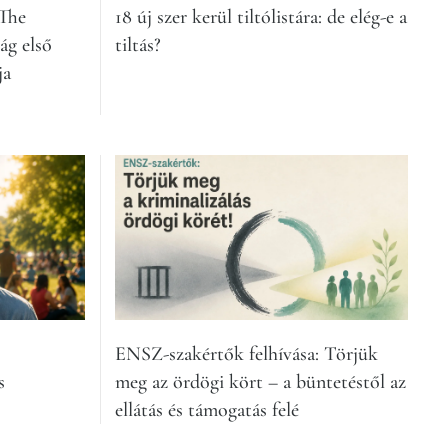
 The
18 új szer kerül tiltólistára: de elég-e a
ág első
tiltás?
ja
ENSZ-szakértők felhívása: Törjük
s
meg az ördögi kört – a büntetéstől az
ellátás és támogatás felé