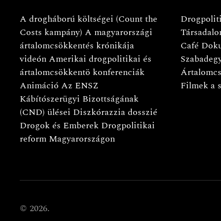
A drogháború költségei (Count the
Drogpoliti
Costs kampány)
A magyarországi
Társadalo
ártalomcsökkentés krónikája
Café
Doku
videón
Amerikai drogpolitikai és
Szabadeg
ártalomcsökkentö konferenciák
Ártalomcs
Animáció
Az ENSZ
Filmek a 
Kábítószerügyi Bizottságának
(CND) ülései
Diszkórazzia dosszié
Drogok és Emberek
Drogpolitikai
reform Magyarországon
©
2026.