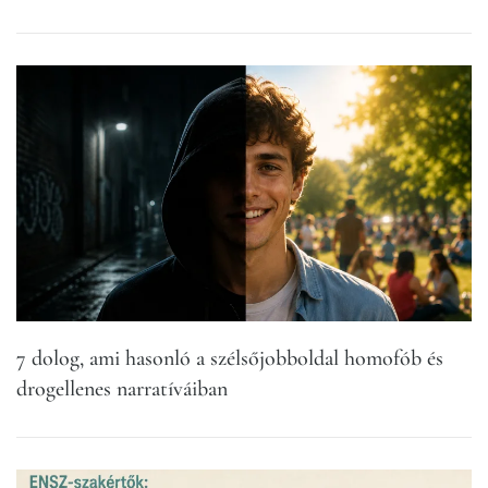
7 dolog, ami hasonló a szélsőjobboldal homofób és
drogellenes narratíváiban