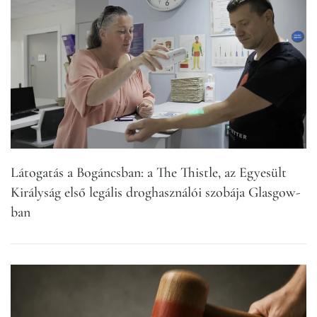
Látogatás a Bogáncsban: a The Thistle, az Egyesült
Királyság első legális droghasználói szobája Glasgow-
ban