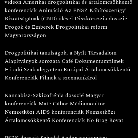
videón
Amerikai drogpolitikai és ártalomcsökkentö
konferenciák
Animáció
Az ENSZ Kábítószerügyi
Bizottságának (CND) ülései
Diszkórazzia dosszié
Drogok és Emberek
Drogpolitikai reform
Magyarországon
Drogpolitikai tanulságok, a Nyílt Társadalom
Alapítványok sorozata
Café
Dokumentumfilmek
Híradó
Szabadegyetem
Európai Ártalomcsökkentö
Konferenciák
Filmek a szexmunkáról
Kannabisz-Szkizofrénia dosszié
Magyar
konferenciák
Máté Gábor
Médiamonitor
Nemzetközi AIDS konferenciák
Nemzetközi
Ártalomcsökkentő Konferenciák
No Brog Rovat
PSZK dosszié
Schedel Andor gyujtemény