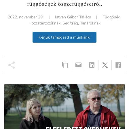
függőségek összefüggéseiről.
2022. november 29.
|
István Gábor Takács
|
Függőség
,
Hozzátartozóknak
,
Segítség
,
Tanároknak
Kérjük támogasd a munkánk!