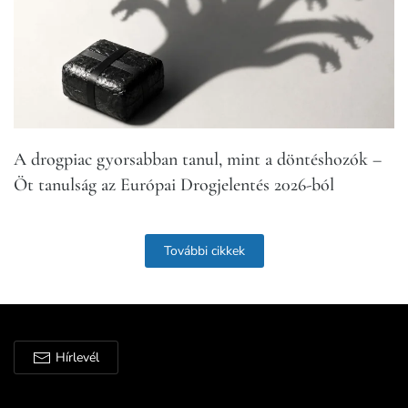
A drogpia­c gyorsabban tanul, mint a döntéshozók –
Öt tanulság az Európai Drogjelentés 2026-ból
További cikkek
Hírlevél