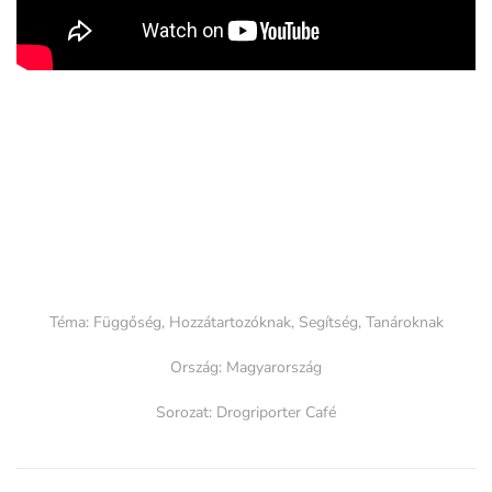
Téma:
Függőség
,
Hozzátartozóknak
,
Segítség
,
Tanároknak
Ország:
Magyarország
Sorozat:
Drogriporter Café