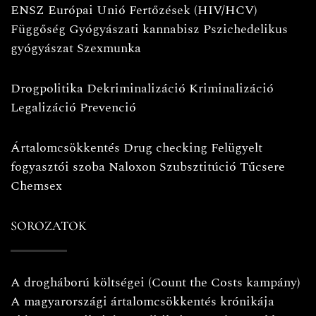
ENSZ
Európai Unió
Fertőzések (HIV/HCV)
Függőség
Gyógyászati kannabisz
Pszichedelikus
gyógyászat
Szexmunka
Drogpolitika
Dekriminalizáció
Kriminalizáció
Legalizáció
Prevenció
Ártalomcsökkentés
Drug checking
Felügyelt
fogyasztói szoba
Naloxon
Szubsztitúció
Tűcsere
Chemsex
SOROZATOK
A drogháború költségei (Count the Costs kampány)
A magyarországi ártalomcsökkentés krónikája