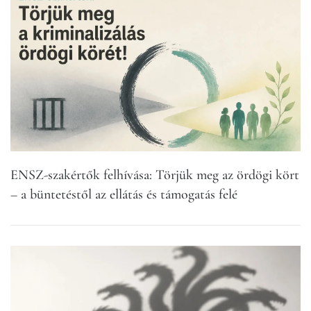
ENSZ-szakértők felhívása: Törjük meg az ördögi kört
– a büntetéstől az ellátás és támogatás felé