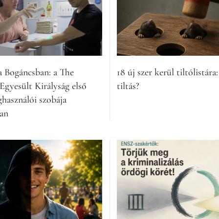
a Bogáncsban: a The
18 új szer kerül tiltólistára:
 Egyesült Királyság első
tiltás?
ghasználói szobája
an