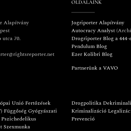
OLDALAINK
er Alapítvány
Jogriporter Alapítvány
pest
Autocracy Analyst
(Arch
 utca 70.
Drogriporter Blog a 444-
Pendulum Blog
rter@rightsreporter.net
Ezer Kolibri Blog
Partnerünk a VAVO
ópai Unió
Fertőzések
Drogpolitika
Dekriminal
)
Függőség
Gyógyászati
Kriminalizáció
Legalizác
Pszichedelikus
Prevenció
t
Szexmunka