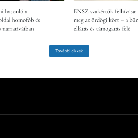
mi hasonló a
ENSZ-szakértők felhívása:
oldal homofób és
meg az ördögi kört – a bün
s narratíváiban
ellátás és támogatás felé
További cikkek