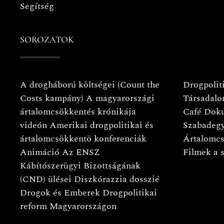
Segítség
SOROZATOK
A drogháború költségei (Count the
Drogpoliti
Costs kampány)
A magyarországi
Társadalo
ártalomcsökkentés krónikája
Café
Doku
videón
Amerikai drogpolitikai és
Szabadeg
ártalomcsökkentö konferenciák
Ártalomcs
Animáció
Az ENSZ
Filmek a 
Kábítószerügyi Bizottságának
(CND) ülései
Diszkórazzia dosszié
Drogok és Emberek
Drogpolitikai
reform Magyarországon