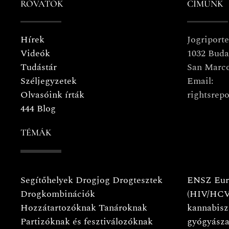
ROVATOK
CÍMÜNK
Hírek
Jogriport
Videók
1032 Buda
Tudástár
San Marco
Széljegyzetek
Email:
Olvasóink írták
rightsrepo
444 Blog
TÉMÁK
Segítőhelyek
Drogjog
Drogtesztek
ENSZ
Eur
Drogkombinációk
(HIV/HCV
Hozzátartozóknak
Tanároknak
kannabisz
Partizóknak és fesztiválozóknak
gyógyásza