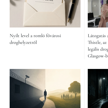
Nyílt level a romló fővárosi
Látogatás 
droghelyzetről
Thistle, az
legális dro
Glasgow-b