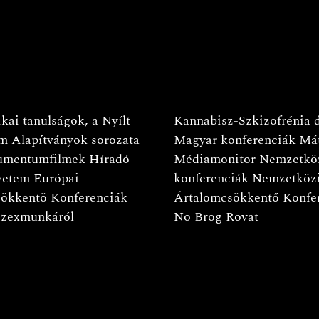
kai tanulságok, a Nyílt
Kannabisz-Szkizofrénia 
m Alapítványok sorozata
Magyar konferenciák
Má
mentumfilmek
Híradó
Médiamonitor
Nemzetkö
yetem
Európai
konferenciák
Nemzetköz
ökkentö Konferenciák
Ártalomcsökkentő Konfe
szexmunkáról
No Brog Rovat