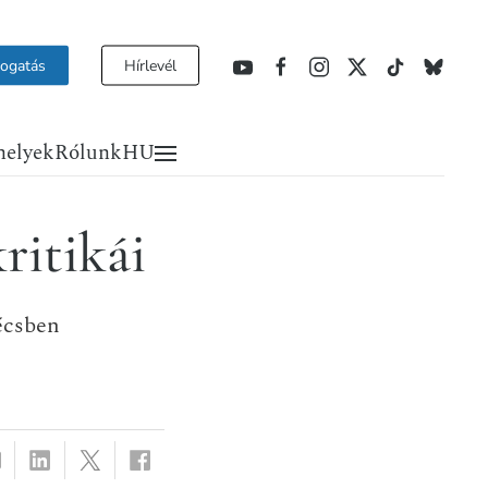
ogatás
Hírlevél
helyek
Rólunk
HU
ritikái
écsben