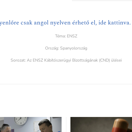
yenlőre csak angol nyelven érhető el, ide kattinva.
Téma:
ENSZ
Ország:
Spanyolország
Sorozat:
Az ENSZ Kábítószerügyi Bizottságának (CND) ülései