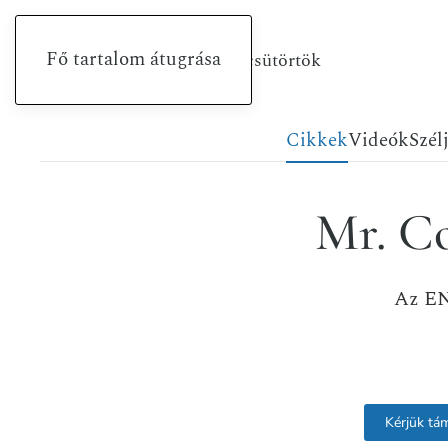
Fő tartalom átugrása
2026. augusztus 6., csütörtök
Cikkek
Videók
Szél
Mr. Co
Az EN
Kérjük tá