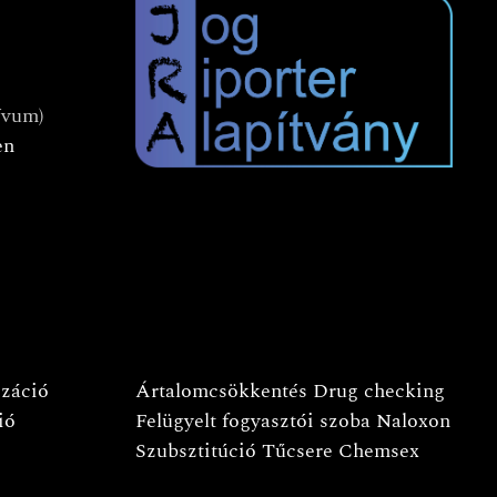
ívum)
en
izáció
Ártalomcsökkentés
Drug checking
ió
Felügyelt fogyasztói szoba
Naloxon
Szubsztitúció
Tűcsere
Chemsex