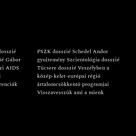
dosszié
PSZK dosszié
Schedel Andor
té Gábor
gyujtemény
Szcientológia dosszié
zi AIDS
Tücsere dosszié
Veszélyben a
i
közép-kelet-európai régió
renciák
ártalomcsökkentö programjai
Visszavesszük ami a mienk