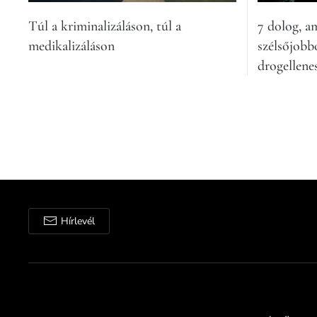
Túl a kriminalizáláson, túl a
7 dolog, a
medikalizáláson
szélsőjobb
drogellene
Hírlevél