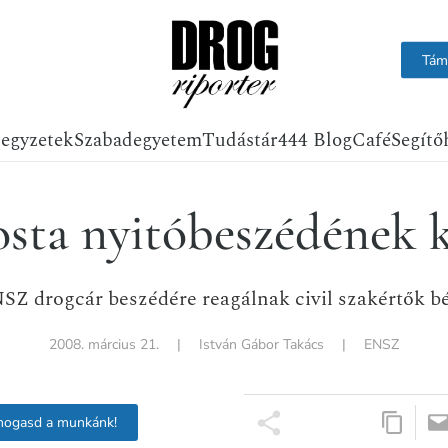
Tám
jegyzetek
Szabadegyetem
Tudástár
444 Blog
Café
Segítő
sta nyitóbeszédének k
SZ drogcár beszédére reagálnak civil szakértők b
2008. március 21.
|
István Gábor Takács
|
ENSZ
mogasd a munkánk!