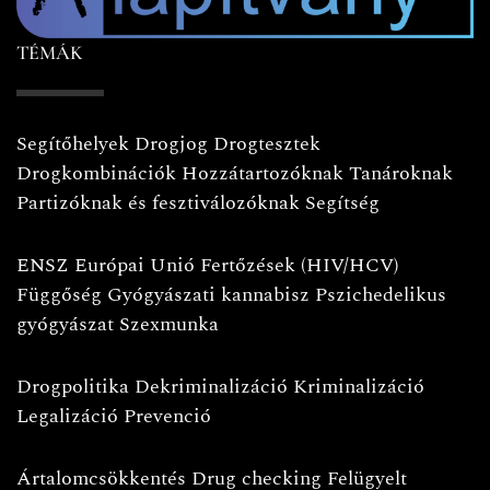
TÉMÁK
Segítőhelyek
Drogjog
Drogtesztek
Drogkombinációk
Hozzátartozóknak
Tanároknak
Partizóknak és fesztiválozóknak
Segítség
ENSZ
Európai Unió
Fertőzések (HIV/HCV)
Függőség
Gyógyászati kannabisz
Pszichedelikus
gyógyászat
Szexmunka
Drogpolitika
Dekriminalizáció
Kriminalizáció
Legalizáció
Prevenció
Ártalomcsökkentés
Drug checking
Felügyelt