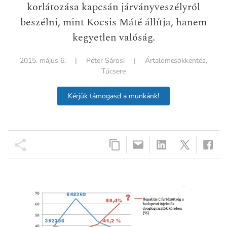
korlátozása kapcsán járványveszélyről
beszélni, mint Kocsis Máté állítja, hanem
kegyetlen valóság.
2015. május 6.
|
Péter Sárosi
|
Ártalomcsökkentés
,
Tűcsere
Kérjük támogasd a munkánk!