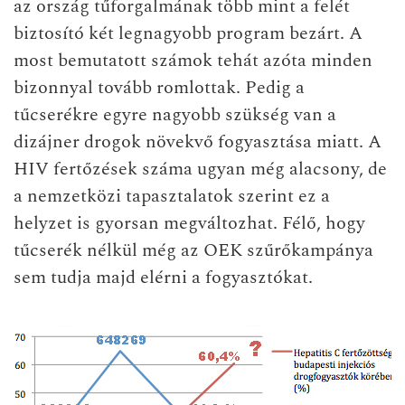
az ország tűforgalmának több mint a felét
biztosító két legnagyobb program bezárt. A
most bemutatott számok tehát azóta minden
bizonnyal tovább romlottak. Pedig a
tűcserékre egyre nagyobb szükség van a
dizájner drogok növekvő fogyasztása miatt. A
HIV fertőzések száma ugyan még alacsony, de
a nemzetközi tapasztalatok szerint ez a
helyzet is gyorsan megváltozhat. Félő, hogy
tűcserék nélkül még az OEK szűrőkampánya
sem tudja majd elérni a fogyasztókat.