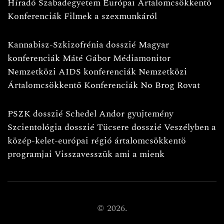
Híradó
Szabadegyetem
Európai Ártalomcsökkentö
Konferenciák
Filmek a szexmunkáról
Kannabisz-Szkizofrénia dosszié
Magyar
konferenciák
Máté Gábor
Médiamonitor
Nemzetközi AIDS konferenciák
Nemzetközi
Ártalomcsökkentő Konferenciák
No Brog Rovat
PSZK dosszié
Schedel Andor gyujtemény
Szcientológia dosszié
Tücsere dosszié
Veszélyben a
közép-kelet-európai régió ártalomcsökkentö
programjai
Visszavesszük ami a mienk
©
2026.