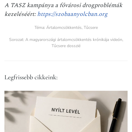
A TASZ kampánya a fővárosi drogproblémák
kezeléséért:
https://szobaanyolcban.org
Téma:
Ártalomcsökkentés
,
Tűcsere
Sorozat:
A magyarországi ártalomcsökkentés krónikája videón
,
Tűcsere dosszié
Legfrissebb cikkeink: