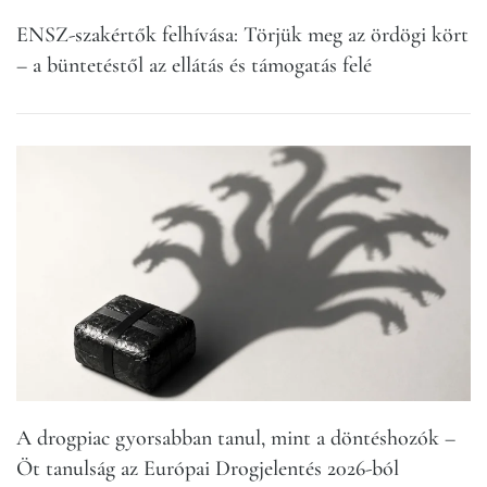
ENSZ-szakértők felhívása: Törjük meg az ördögi kört
– a büntetéstől az ellátás és támogatás felé
A drogpia­c gyorsabban tanul, mint a döntéshozók –
Öt tanulság az Európai Drogjelentés 2026-ból