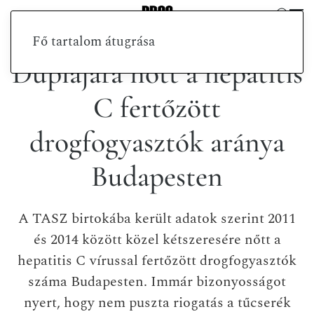
Fő tartalom átugrása
Duplájára nőtt a hepatitis
C fertőzött
drogfogyasztók aránya
Budapesten
A TASZ birtokába került adatok szerint 2011
és 2014 között közel kétszeresére nőtt a
hepatitis C vírussal fertőzött drogfogyasztók
száma Budapesten. Immár bizonyosságot
nyert, hogy nem puszta riogatás a tűcserék