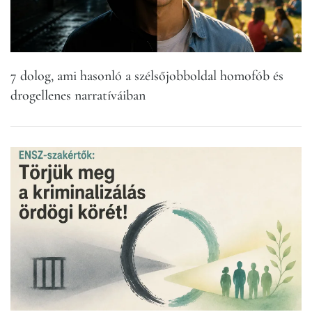
7 dolog, ami hasonló a szélsőjobboldal homofób és
drogellenes narratíváiban