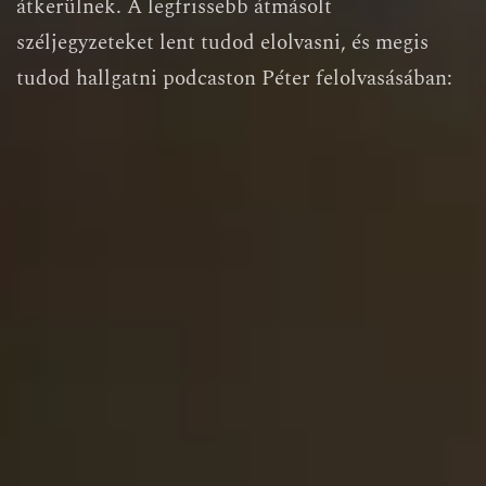
átkerülnek. A legfrissebb átmásolt
széljegyzeteket lent tudod elolvasni, és megis
tudod hallgatni podcaston Péter felolvasásában: