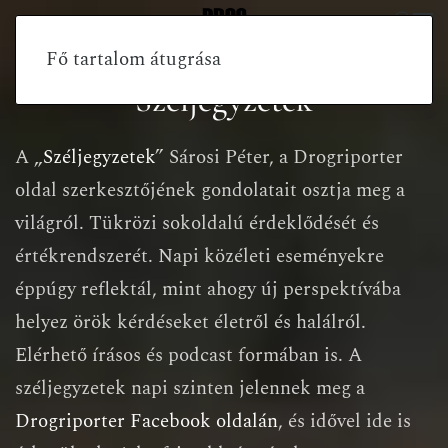
Fő tartalom átugrása
Széljegyzetek
A „
Széljegyzetek
” Sárosi Péter, a Drogriporter
oldal szerkesztőjének gondolatait osztja meg a
világról. Tükrözi sokoldalú érdeklődését és
értékrendszerét. Napi közéleti eseményekre
éppúgy reflektál, mint ahogy új perspektívába
helyez örök kérdéseket életről és halálról.
Elérhető írásos és podcast formában is. A
széljegyzetek napi szinten jelennek meg a
Drogriporter Facebook oldalán
, és idővel ide is